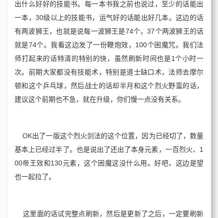
出什么好好的技能书。每一本书我之前也说过，至少的话能出
一本，30级以上的技能书，运气好的话能出好几本。这边的话
有两波狮王，也就是说每一波狮王是74个，37个两波狮王的话
就是74个。我看这边发了一份鞭炮效，100个困魔咒。我们法
师打起来的话特清的特别的快，虽然刷新时间也是1个小时一
次。前期大家都没有技能术，特别是道士缺口术，法师去摩尔
顿和这个乒乓球，然后战士的话却半月和这个烈火野蛮的话，
建议这个前期也不急，就在升级，你们慢一点没有关系。
OK出了一版这个烈火剑法的这个位置，因为已经切了，数量
基本上已经过半了。也是说出了还出了本身元素，一百烈火、1
00帝王效和130元素，这个困魔这没什么用。好吧，这边是望
也一起拉了。
这里面的话试完整点刷新，然后是更新了之后，一定要刷新