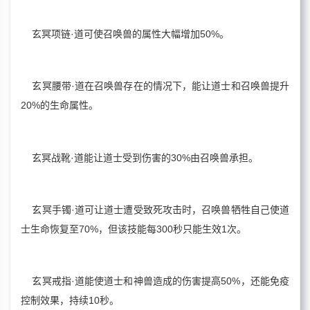
玄冥项链·道可使召唤兽的属性大幅增加50%。
玄冥腰带·道在召唤兽存在的情况下，能让道士和召唤兽提升
20%的生命属性。
玄冥战靴·道能让道士受到伤害的30%由召唤兽承担。
玄冥手镯·道可让道士遭受致死攻击时，召唤兽牺牲自己使道
士生命恢复至70%，但该技能每300秒只能生效1次。
玄冥戒指·道能使道士和神兽造成的伤害提高50%，还能免疫
控制效果，持续10秒。