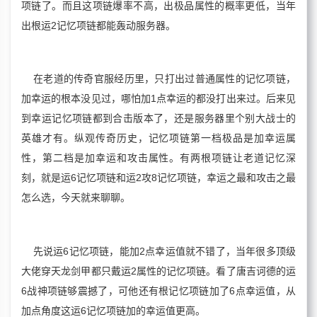
项链了。而且这项链爆率不高，出极品属性的概率更低，当年
出根运2记忆项链都能轰动服务器。
在老道的传奇官服经历里，只打出过普通属性的记忆项链，
加幸运的根本没见过，哪怕加1点幸运的都没打出来过。后来见
到幸运记忆项链都到合击版本了，还是服务器里个别大战士的
英雄才有。纵观传奇历史，记忆项链第一档极品是加幸运属
性，第二档是加幸运和攻击属性。有两根项链让老道记忆深
刻，就是运6记忆项链和运2攻8记忆项链，幸运之最和攻击之最
怎么选，今天就来聊聊。
先说运6记忆项链，能加2点幸运值就不错了，当年很多顶级
大佬穿天龙剑甲都只戴运2属性的记忆项链。看了唐吉诃德的运
6战神项链够震撼了，可他还有根记忆项链加了6点幸运值，从
加点角度这运6记忆项链加的幸运值更高。